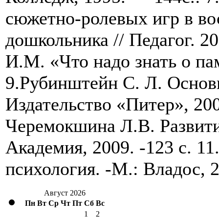
сюжетно-ролевых игр в во
дошкольника // Педагог. 20
И.М. «Что надо знать о па
9.Рубинштейн С. Л. Осно
Издательство «Питер», 200
Черемокшина Л.В. Развитие
Академия, 2009. -123 с. 11
психология. -М.: 
Август 2026
Пн
Вт
Ср
Чт
Пт
Сб
Вс
1
2