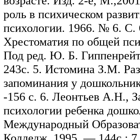
возрасте. Изд. 2-е, М.,200
роль в психическом разви
психологии. 1966. № 6. С.
Хрестоматия по общей пси
Под ред. Ю. Б. Гиппенрейт
243с. 5. Истомина З.М. Ра
запоминания у дошкольнико
-156 с. 6. Леонтьев А.Н.,
психологии ребенка дошкол
Международный Образова
Колледж, 1995. — 144с.: 