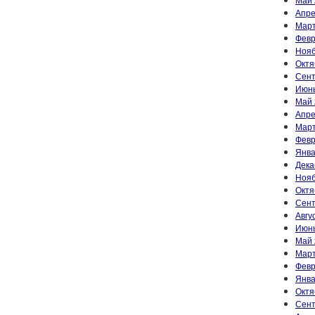
Апре
Март
Февр
Нояб
Октя
Сент
Июнь
Май 
Апре
Март
Февр
Янва
Дека
Нояб
Октя
Сент
Авгу
Июнь
Май 
Март
Февр
Янва
Октя
Сент