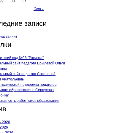
29
30
31
Окт »
ледние записи
 названия)
лки
тский сад №28 "Росинка"
льный сайт педагога Брылевой Ольги
овны
льный сайт педагога Соколовой
и Анатольевны
тодической поддержки педагогов
ного образования г. Серпухова
очка"
ная сеть работников образования
ив
 2026
2026
ль 2026