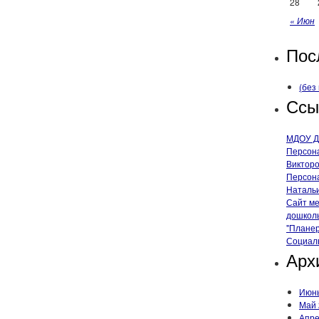
28
« Июн
Пос
(без
Ссы
МДОУ Де
Персона
Виктор
Персона
Наталь
Сайт ме
дошколь
"Планер
Социаль
Арх
Июнь
Май 
Апре