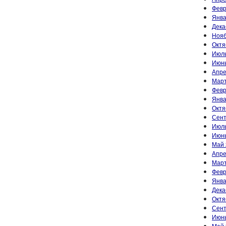
Февр
Янва
Дека
Нояб
Октя
Июль
Июнь
Апре
Март
Февр
Янва
Октя
Сент
Июль
Июнь
Май 
Апре
Март
Февр
Янва
Дека
Октя
Сент
Июнь
Май 