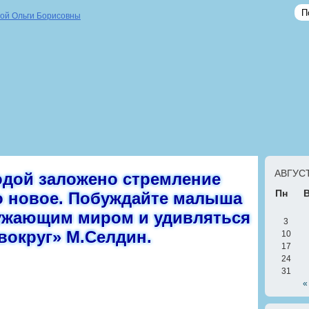
АВГУСТ
одой заложено стремление
Пн
то новое. Побуждайте малыша
ужающим миром и удивляться
3
вокруг» М.Селдин.
10
17
24
31
«