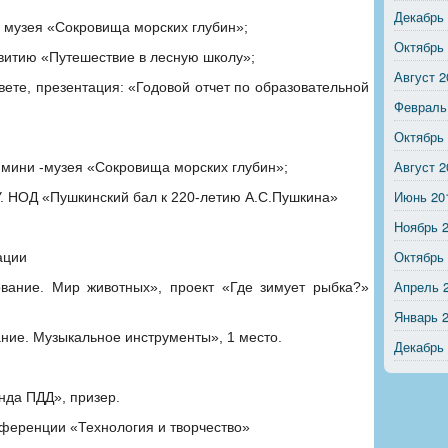
Декабрь
- музея «Сокровища морских глубин»;
Октябрь
звитию «Путешествие в лесную школу»;
Август 2
вете, презентация: «Годовой отчет по образовательной
Февраль
Октябрь
Август 2
 мини -музея «Сокровища морских глубин»;
Июнь 20
ОУ. НОД «Пушкинский бал к 220-летию А.С.Пушкина»
Ноябрь 
Октябрь
ации
Апрель 
ование. Мир животных», проект «Где зимует рыбка?»
Январь 
ание. Музыкальное инструменты», 1 место.
Декабрь
янда ПДД», призер.
нференции «Технология и творчество»