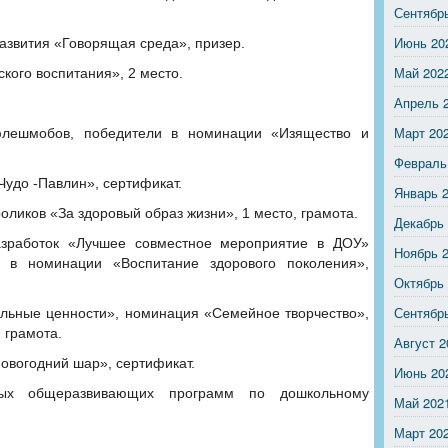
Сентябр
Июнь 20
развития «Говорящая среда», призер.
Май 202
ского воспитания», 2 место.
Апрель 
Март 20
 флешмобов, победители в номинации «Изящество и
Февраль
«Чудо -Павлин», сертификат.
Январь 
оликов «За здоровый образ жизни», 1 место, грамота.
Декабрь
разработок «Лучшее совместное мероприятие в ДОУ»
Ноябрь 
ь в номинации «Воспитание здорового поколения»,
Октябрь
Сентябр
альные ценности», номинация «Семейное творчество»,
 грамота.
Август 2
новогодний шар», сертификат.
Июнь 20
ных общеразвивающих программ по дошкольному
Май 202
Март 20