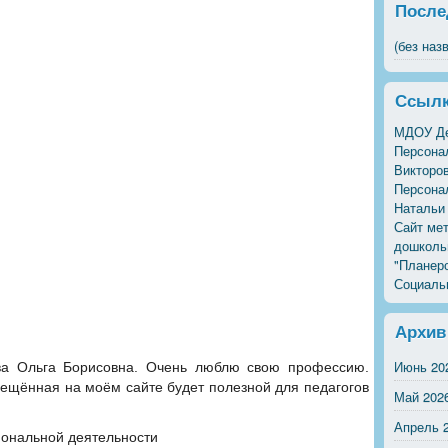
После
(без наз
Ссыл
МДОУ Де
Персона
Викторо
Персона
Натальи
Сайт ме
дошкольн
"Планер
Социальн
Архив
Июнь 20
ова Ольга Борисовна. Очень люблю свою профессию.
ещённая на моём сайте будет полезной для педагогов
Май 202
Апрель 
ональной деятельности