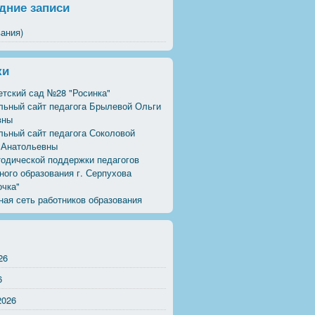
дние записи
вания)
ки
тский сад №28 "Росинка"
льный сайт педагога Брылевой Ольги
вны
льный сайт педагога Соколовой
 Анатольевны
тодической поддержки педагогов
ого образования г. Серпухова
очка"
ая сеть работников образования
26
6
2026