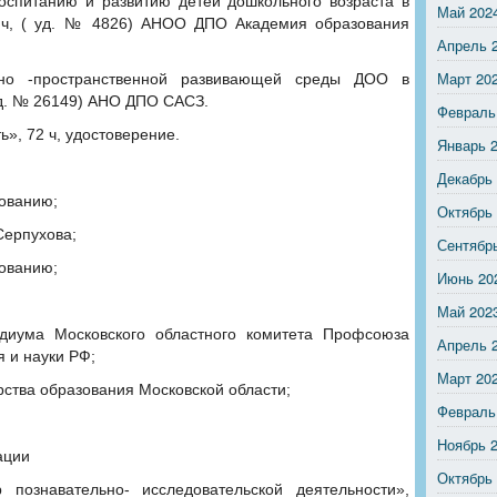
спитанию и развитию детей дошкольного возраста в
Май 202
 ч, ( уд. № 4826) АНОО ДПО Академия образования
Апрель 
Март 20
тно -пространственной развивающей среды ДОО в
уд. № 26149) АНО ДПО САСЗ.
Февраль
», 72 ч, удостоверение.
Январь 
Декабрь
зованию;
Октябрь
 Серпухова;
Сентябр
зованию;
Июнь 20
Май 202
идиума Московского областного комитета Профсоюза
Апрель 
 и науки РФ;
Март 20
рства образования Московской области;
Февраль
Ноябрь 
ации
Октябрь
 познавательно- исследовательской деятельности»,