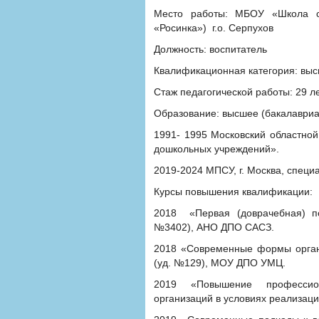
Место работы
: МБОУ «Школа со
«Росинка») г.о. Серпухов
Должность:
воспитатель
Квалификационная категория
: выс
Стаж педагогической работы
: 29 ле
Образование: высшее (бакалавриа
1991- 1995 Московский областной
дошкольных учреждений».
2019-2024 МПСУ, г. Москва, специа
Курсы повышения квалификации:
2018 «Первая (доврачебная) по
№3402), АНО ДПО САСЗ.
2018 «Современные формы органи
(уд. №129), МОУ ДПО УМЦ.
2019 «Повышение профессион
организаций в условиях реализаци