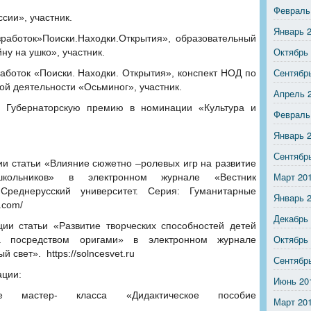
Февраль
сии», участник.
Январь 
зработок»Поиски.Находки.Открытия», образовательный
Октябрь
ну на ушко», участник.
Сентябр
работок «Поиски. Находки. Открытия», конспект НОД по
ой деятельности «Осьминог», участник.
Апрель 
а Губернаторскую премию в номинации «Культура и
Февраль
Январь 
Сентябр
ии статьи «Влияние сюжетно –ролевых игр на развитие
Март 20
кольников» в электронном журнале «Вестник
 Среднерусский университет. Серия: Гуманитарные
Январь 
y.com/
Декабрь
ции статьи «Развитие творческих способностей детей
Октябрь
та посредством оригами» в электронном журнале
 свет». https://solncesvet.ru
Сентябр
ации:
Июнь 20
ие мастер- класса «Дидактическое пособие
Март 20