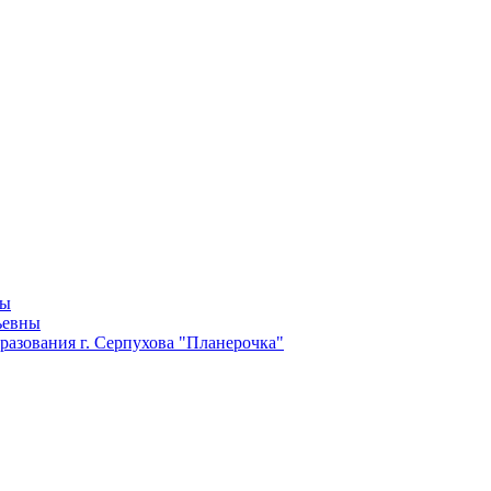
ны
ьевны
разования г. Серпухова "Планерочка"