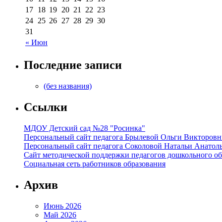
17
18
19
20
21
22
23
24
25
26
27
28
29
30
31
« Июн
Последние записи
(без названия)
Ссылки
МДОУ Детский сад №28 "Росинка"
Персональный сайт педагога Брылевой Ольги Викторов
Персональный сайт педагога Соколовой Натальи Анатол
Сайт методической поддержки педагогов дошкольного об
Социальная сеть работников образования
Архив
Июнь 2026
Май 2026