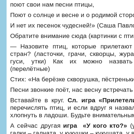
поют свои нам песни птицы,
Поют о солнце и весне и о родимой стор
И нет их песенок чудесней!» (Саша Павл
Обратите внимание сюда (картинки с пт
— Назовите птиц, которые прилетают
стран? (ласточки, грачи, скворцы, жур
гуси, утки) Как их можно назват
(перелётные)
Стих: «На берёзке скворушка, пёстреньк
Песни звонкие поёт, нас весну встречать
Вставайте в круг.
Сл. игра «Прилете
перечислять птиц, и если вдруг я назва
хлопнуть в ладоши. Будьте внимательны
А сейчас другая
игра «У кого кто?»
(
галки – галчата, у кукушки – кукушата, у