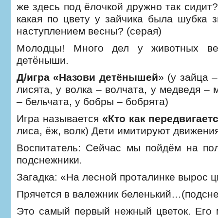
же здесь под ёлочкой дружно так сидит?
какая по цвету у зайчика была шубка з
наступлением весны? (серая)
Молодцы! Много дел у животных вес
детёныши.
Д/игра «Назови детёнышей
» (у зайца 
лисята, у волка – волчата, у медведя – 
– бельчата, у бобры – бобрята)
Игра называется
«Кто как передвигает
лиса, ёж, волк) Дети имитируют движения
Воспитатель: Сейчас мы пойдём на пол
подснежники.
Загадка: «На лесной проталинке вырос ц
Прячется в валежник беленький…(подсн
Это самый первый нежный цветок. Его 