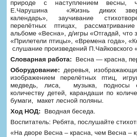
природе с наступлением весны, ч
Е.Чарушина «Жизнь диких звер
календарь», заучивание стихотв
перелётных птицах, рассматривани
альбоме «Весна», д/игры «Отгадай, что з
«Прилетели птицы», «Времена года», «К
слушание произведений П.Чайковского 
Словарная работа:
Весна — красна, пе
Оборудование:
деревья, изображающи
изображением перелётных птиц, игруш
медведь, лиса, музыка, подносы
количеству детей, карандаши по количе
бумаги, макет лесной поляны.
Ход НОД:
Вводная беседа.
Воспитатель: Ребята, послушайте стихот
«На дворе Весна – красна, чем Весна – к