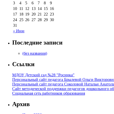
3
4
5
6
7
8
9
10
11
12
13
14
15
16
17
18
19
20
21
22
23
24
25
26
27
28
29
30
31
« Июн
Последние записи
(без названия)
Ссылки
МДОУ Детский сад №28 "Росинка"
Персональный сайт педагога Брылевой Ольги Викторов
Персональный сайт педагога Соколовой Натальи Анатол
Сайт методической поддержки педагогов дошкольного об
Социальная сеть работников образования
Архив