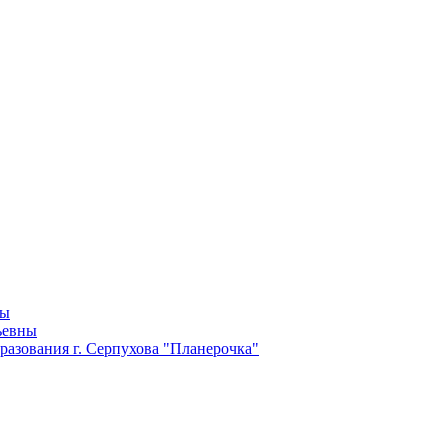
ны
ьевны
разования г. Серпухова "Планерочка"